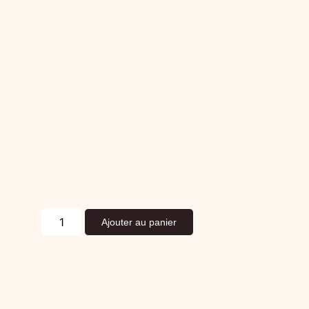
Sapidum (inspiration Coppa)
14,60
€
La pièce TTC
(Prix TTC)
Ajouter au panier