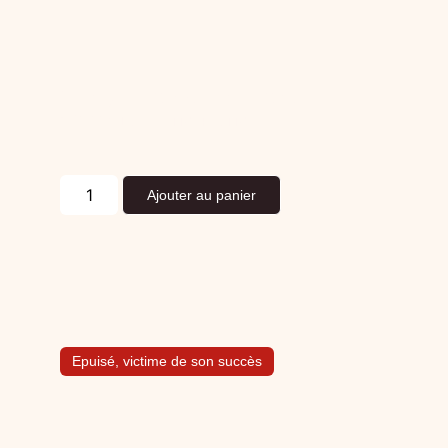
Ovaly – Noix de jambon sec
150,00
€
La pièce TTC
(Prix TTC)
Ajouter au panier
Epuisé, victime de son succès