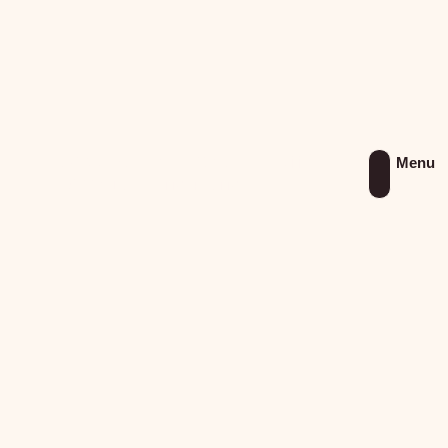
Cœur de jambon sec truffé
Menu
78,00
€
La pièce TTC
(Prix TTC)
Ajouter au panier