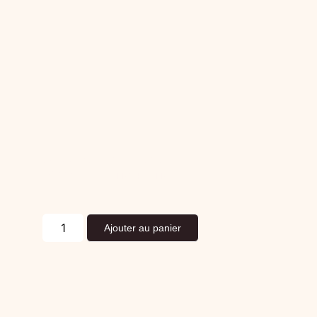
Cœur de jambon sec truffé
78,00
€
La pièce TTC
(Prix TTC)
Ajouter au panier