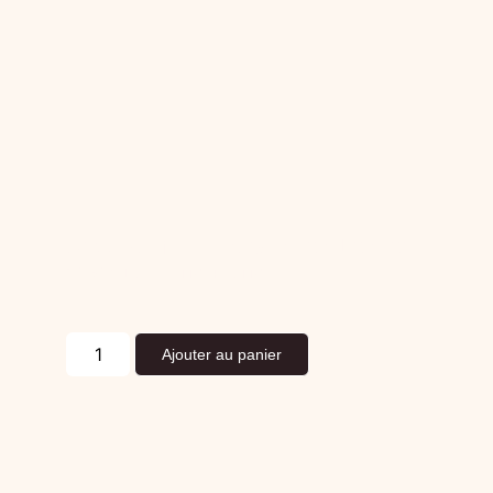
Cœur de filet (inspiration Lonzo)
10,90
€
La pièce TTC
(Prix TTC)
Ajouter au panier