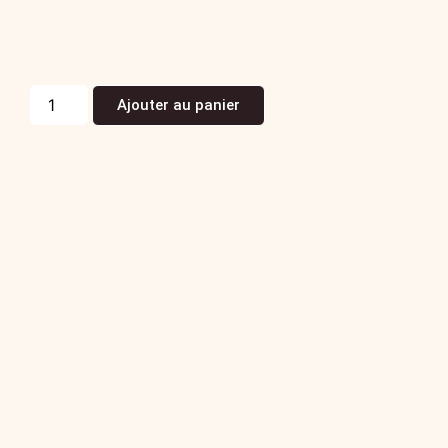
Coffret Louis
109,35
€
La pièce TTC
(Prix TTC)
Ajouter au panier