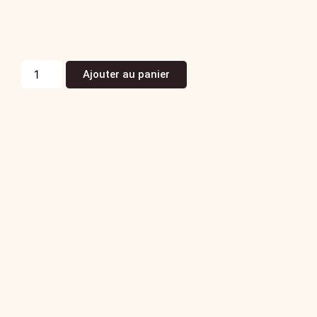
Coffret Gaëtan
89,90
€
La pièce TTC
(Prix TTC)
Ajouter au panier