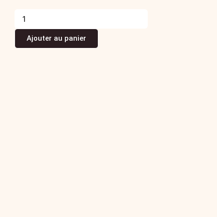
78,00
€
La pièce TTC
(Prix TTC)
Ajouter au panier
Ovaly – Noix de jambon sec