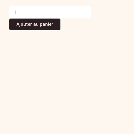
150,00
€
La pièce TTC
(Prix TTC)
Ajouter au panier
Filet mignon