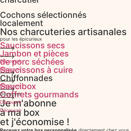
Cochons sélectionnés
localement
Nos charcuteries artisanales
pour les épicurieux
Saucissons secs
Jambon et pièces
de porc séchées
Découvrir
Saucissons à cuire
Découvrir
Chiffonnades
Saucibox
Découvrir
Coffrets gourmands
Découvrir
Je m'abonne
Découvrir
à ma box
Découvrir
et j'économise !
Recevez votre box personnalisée
directement chez vous, 