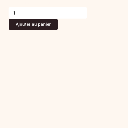
72,00
€
La pièce TTC
(Prix TTC)
Ajouter au panier
Noisette de jambon