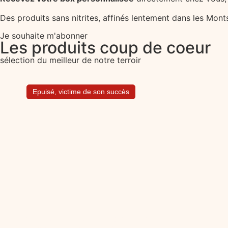
Des produits sans nitrites, affinés lentement dans les Mon
Je souhaite m'abonner
Les produits coup de coeur
sélection du meilleur de notre terroir
Epuisé, victime de son succès
Epuisé, victime de son succès
Saucibox – Croix de Montvieux